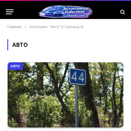
Главная
»
Категория: "Авто" (Страница 6)
АВТО
АВТО