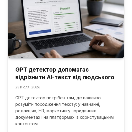
GPT детектор допомагає
відрізнити AI-текст від людського
28 июля, 2026
GPT детектор потрібен там, де важливо
розуміти походження тексту: у навчанні,
редакціях, HR, маркетингу, юридичних
документах і на платформах із користувацьким
контентом.