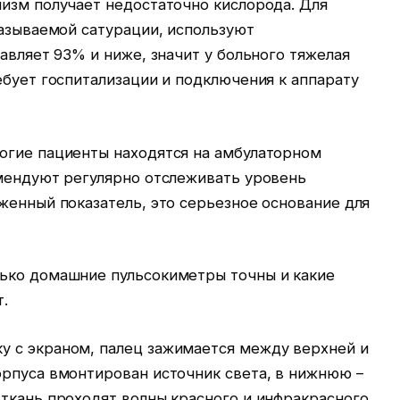
низм получает недостаточно кислорода. Для
называемой сатурации, используют
тавляет 93% и ниже, значит у больного тяжелая
ебует госпитализации и подключения к аппарату
огие пациенты находятся на амбулаторном
омендуют регулярно отслеживать уровень
женный показатель, это серьезное основание для
ько домашние пульсокиметры точны и какие
т.
 с экраном, палец зажимается между верхней и
орпуса вмонтирован источник света, в нижнюю –
 ткань проходят волны красного и инфракрасного