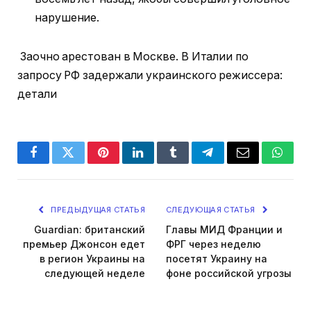
нарушение.
Заочно арестован в Москве. В Италии по
запросу РФ задержали украинского режиссера:
детали
Facebook
Twitter
Pinterest
LinkedIn
Tumblr
Telegram
Email
Whats
ПРЕДЫДУЩАЯ СТАТЬЯ
СЛЕДУЮЩАЯ СТАТЬЯ
Guardian: британский
Главы МИД Франции и
премьер Джонсон едет
ФРГ через неделю
в регион Украины на
посетят Украину на
следующей неделе
фоне российской угрозы