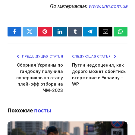
По материалам:
www.unn.com.ua
Facebook
Twitter
Pinterest
LinkedIn
Tumblr
Telegram
Email
Whats
ПРЕДЫДУЩАЯ СТАТЬЯ
СЛЕДУЮЩАЯ СТАТЬЯ
Сборная Украины по
Путин недооценил, как
гандболу получила
дорого может обойтись
соперников по этапу
вторжение в Украину –
плей-офф отбора на
WP
ЧМ-2023
Похожие
посты