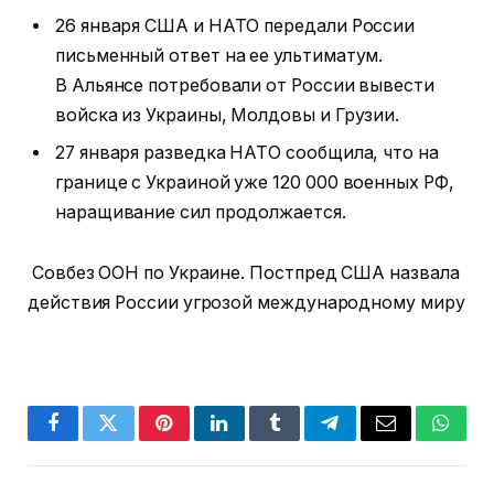
26 января США и НАТО передали России
письменный ответ на ее ультиматум.
В Альянсе потребовали от России вывести
войска из Украины, Молдовы и Грузии.
27 января разведка НАТО сообщила, что на
границе с Украиной уже 120 000 военных РФ,
наращивание сил продолжается.
Совбез ООН по Украине. Постпред США назвала
действия России угрозой международному миру
Facebook
Twitter
Pinterest
LinkedIn
Tumblr
Telegram
Email
Whats