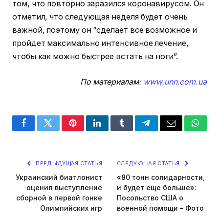
том, что повторно заразился коронавирусом. Он
отметил, что следующая неделя будет очень
важной, поэтому он “сделает все возможное и
пройдет максимально интенсивное лечение,
чтобы как можно быстрее встать на ноги”.
По материалам:
www.unn.com.ua
Facebook
Twitter
Pinterest
LinkedIn
Tumblr
Telegram
Email
Whats
ПРЕДЫДУЩАЯ СТАТЬЯ
СЛЕДУЮЩАЯ СТАТЬЯ
Украинский биатлонист
«80 тонн солидарности,
оценил выступление
и будет еще больше»:
сборной в первой гонке
Посольство США о
Олимпийских игр
военной помощи – Фото