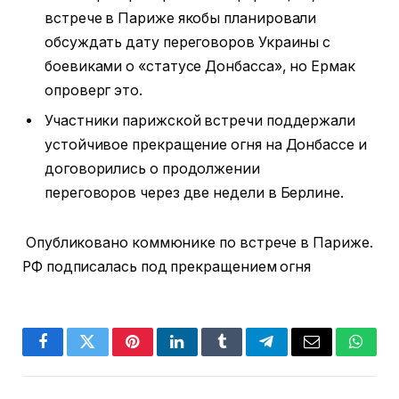
встрече в Париже якобы планировали
обсуждать дату переговоров Украины с
боевиками о «статусе Донбасса», но Ермак
опроверг это.
Участники парижской встречи поддержали
устойчивое прекращение огня на Донбассе и
договорились о продолжении
переговоров через две недели в Берлине.
Опубликовано коммюнике по встрече в Париже.
РФ подписалась под прекращением огня
Facebook
Twitter
Pinterest
LinkedIn
Tumblr
Telegram
Email
Whats