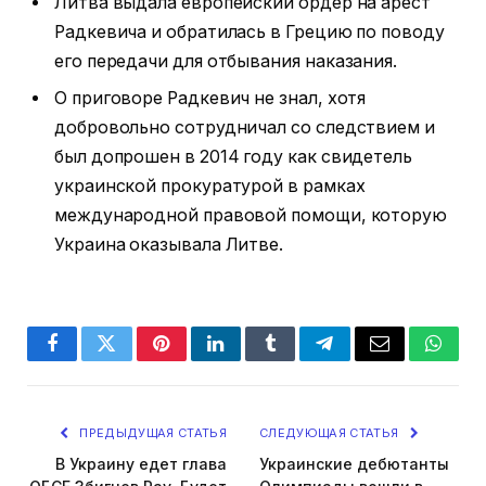
Литва выдала европейский ордер на арест
Радкевича и обратилась в Грецию по поводу
его передачи для отбывания наказания.
О приговоре Радкевич не знал, хотя
добровольно сотрудничал со следствием и
был допрошен в 2014 году как свидетель
украинской прокуратурой в рамках
международной правовой помощи, которую
Украина оказывала Литве.
Facebook
Twitter
Pinterest
LinkedIn
Tumblr
Telegram
Email
Whats
ПРЕДЫДУЩАЯ СТАТЬЯ
СЛЕДУЮЩАЯ СТАТЬЯ
В Украину едет глава
Украинские дебютанты