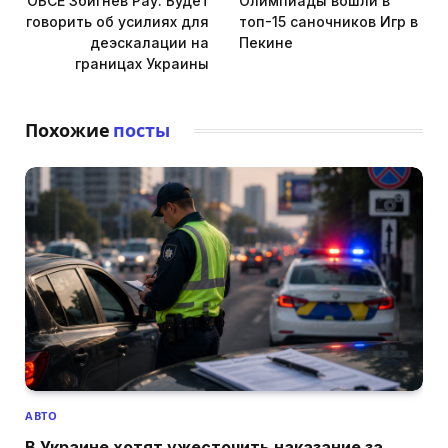
ОБСЕ Збигнев Рау. Будет
Олимпиады вошли в
говорить об усилиях для
топ-15 саночников Игр в
деэскалации на
Пекине
границах Украины
Похожие
посты
АВТО
В Украине хотят ужесточить наказание за