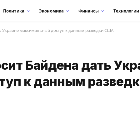
Политика
Экономика
Финансы
Технологии
ть Украине максимальный доступ к данным разведки США
осит Байдена дать Укр
туп к данным развед