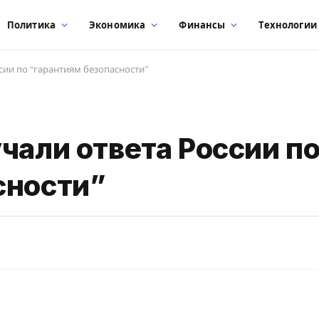
Политика
Экономика
Финансы
Технологии
сии по “гарантиям безопасности”
чали ответа России п
сности”