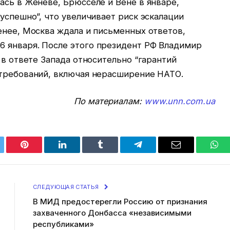
ась в Женеве, Брюсселе и Вене в январе,
зуспешно”, что увеличивает риск эскалации
енее, Москва ждала и письменных ответов,
 января. После этого президент РФ Владимир
 в ответе Запада относительно “гарантий
 требований, включая нерасширение НАТО.
По материалам:
www.unn.com.ua
tter
Pinterest
LinkedIn
Tumblr
Telegram
Email
Wha
СЛЕДУЮЩАЯ СТАТЬЯ
В МИД предостерегли Россию от признания
захваченного Донбасса «независимыми
республиками»