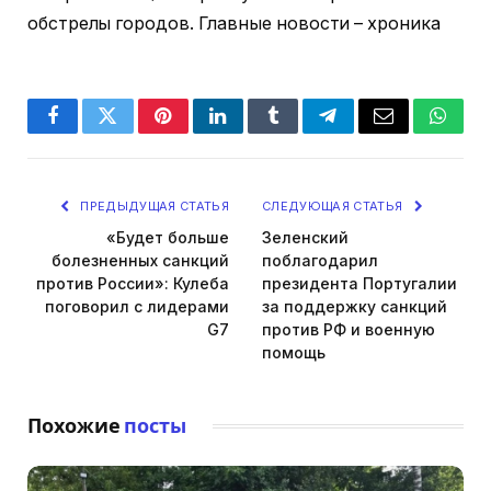
обстрелы городов. Главные новости – хроника
Facebook
Twitter
Pinterest
LinkedIn
Tumblr
Telegram
Email
Whats
ПРЕДЫДУЩАЯ СТАТЬЯ
СЛЕДУЮЩАЯ СТАТЬЯ
«Будет больше
Зеленский
болезненных санкций
поблагодарил
против России»: Кулеба
президента Португалии
поговорил с лидерами
за поддержку санкций
G7
против РФ и военную
помощь
Похожие
посты