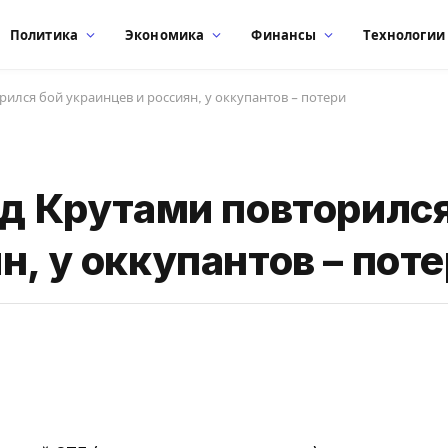
Политика
Экономика
Финансы
Технологии
рился бой украинцев и россиян, у оккупантов – потери
од Крутами повторилс
н, у оккупантов – пот