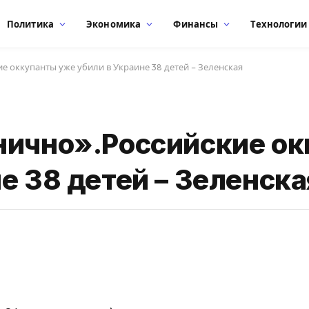
Политика
Экономика
Финансы
Технологии
е оккупанты уже убили в Украине 38 детей – Зеленская
нично».Российские о
е 38 детей – Зеленска