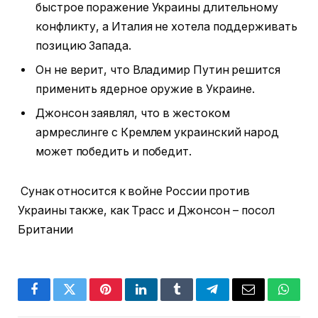
быстрое поражение Украины длительному
конфликту, а Италия не хотела поддерживать
позицию Запада.
Он не верит, что Владимир Путин решится
применить ядерное оружие в Украине.
Джонсон заявлял, что в жестоком
армреслинге с Кремлем украинский народ
может победить и победит.
Сунак относится к войне России против
Украины также, как Трасс и Джонсон – посол
Британии
Facebook
Twitter
Pinterest
LinkedIn
Tumblr
Telegram
Email
Whats