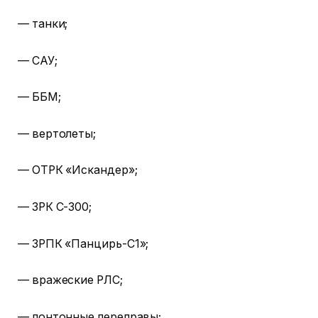
— танки;
— САУ;
— ББМ;
— вертолеты;
— ОТРК «Искандер»;
— ЗРК С-300;
— ЗРПК «Панцирь-С1»;
— вражеские РЛС;
— понтонные переправы;