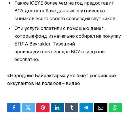
Также ICEYE более чем на год предоставит
ВСУ доступ к базе данных спутниковых
снимков всего своего созвездия спутников.
Эти услуги оплатили с помощью денег,
которые фонд изначально собирал на покупку
БПЛА Bayraktar. Турецкий
производитель передал ВСУ эти дроны
бесплатно.
«Народные Байрактары» уже бьют российских
оккупантов на поле боя – видео
Facebook
Twitter
Pinterest
LinkedIn
Tumblr
Telegram
Email
Whats