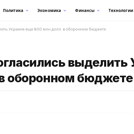
Политика
Экономика
Финансы
Технологии
лить Украине еще 800 млн долл. в оборонном бюджете
огласились выделить 
 в оборонном бюджете