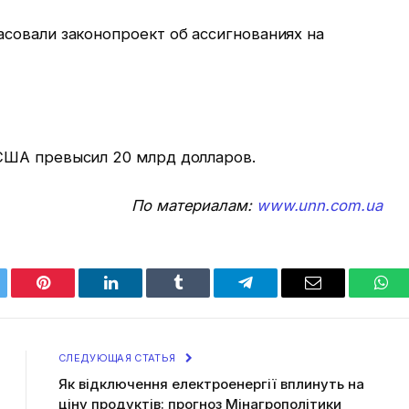
совали законопроект об ассигнованиях на
США превысил 20 млрд долларов.
По материалам:
www.unn.com.ua
tter
Pinterest
LinkedIn
Tumblr
Telegram
Email
Wha
СЛЕДУЮЩАЯ СТАТЬЯ
Як відключення електроенергії вплинуть на
ціну продуктів: прогноз Мінагрополітики