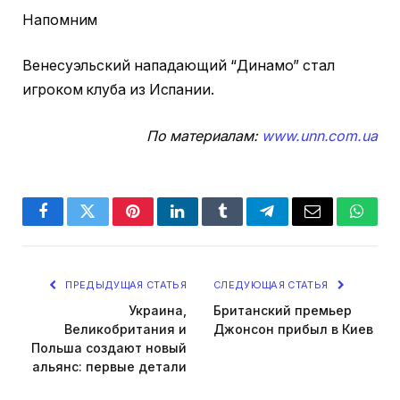
Напомним
Венесуэльский нападающий “Динамо” стал
игроком клуба из Испании.
По материалам:
www.unn.com.ua
Facebook
Twitter
Pinterest
LinkedIn
Tumblr
Telegram
Email
Whats
ПРЕДЫДУЩАЯ СТАТЬЯ
СЛЕДУЮЩАЯ СТАТЬЯ
Украина,
Британский премьер
Великобритания и
Джонсон прибыл в Киев
Польша создают новый
альянс: первые детали