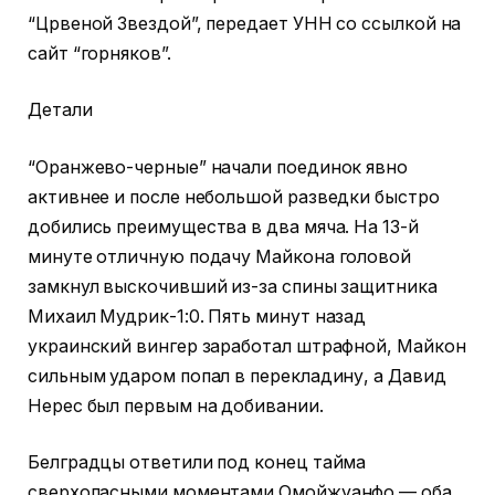
“Црвеной Звездой”, передает УНН со ссылкой на
сайт “горняков”.
Детали
“Оранжево-черные” начали поединок явно
активнее и после небольшой разведки быстро
добились преимущества в два мяча. На 13-й
минуте отличную подачу Майкона головой
замкнул выскочивший из-за спины защитника
Михаил Мудрик-1:0. Пять минут назад
украинский вингер заработал штрафной, Майкон
сильным ударом попал в перекладину, а Давид
Нерес был первым на добивании.
Белградцы ответили под конец тайма
сверхопасными моментами Омойжуанфо — оба