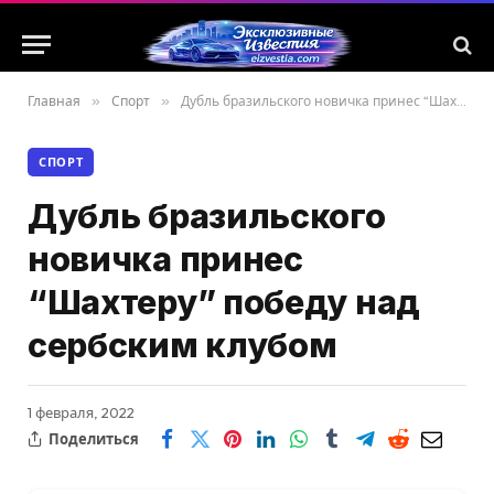
Главная
»
Спорт
»
Дубль бразильского новичка принес “Шахтеру” победу над сербским клубом
СПОРТ
Дубль бразильского
новичка принес
“Шахтеру” победу над
сербским клубом
1 февраля, 2022
Поделиться