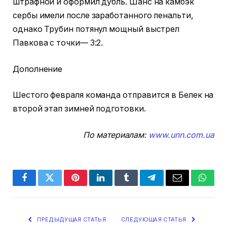
штрафной и оформил дубль. Шанс на камбэк
сербы имели после заработанного пенальти,
однако Трубин потянул мощный выстрел
Павкова с точки— 3:2.
Дополнение
Шестого февраля команда отправится в Белек на
второй этап зимней подготовки.
По материалам:
www.unn.com.ua
Facebook
Twitter
Pinterest
LinkedIn
Tumblr
Telegram
Email
Whats
ПРЕДЫДУЩАЯ СТАТЬЯ
СЛЕДУЮЩАЯ СТАТЬЯ