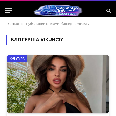
Главная
»
Публикации с тегами "блогерша Vikunciy"
БЛОГЕРША VIKUNCIY
КУЛЬТУРА