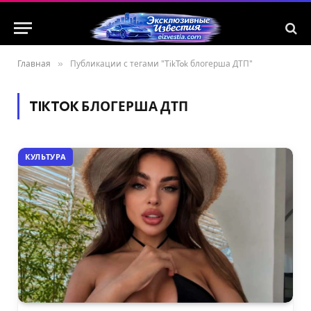
Главная
»
Публикации с тегами "TikTok блогерша ДТП"
TIKTOK БЛОГЕРША ДТП
КУЛЬТУРА