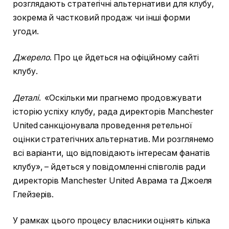
розглядають стратегічні альтернативи для клубу,
зокрема й частковий продаж чи інші форми
угоди.
Джерело
. Про це йдеться на офіційному сайті
клубу.
Деталі
. «Оскільки ми прагнемо продовжувати
історію успіху клубу, рада директорів Manchester
United санкціонувала проведення ретельної
оцінки стратегічних альтернатив. Ми розглянемо
всі варіанти, що відповідають інтересам фанатів
клубу», – йдеться у повідомленні співголів ради
директорів Manchester United Аврама та Джоеля
Глейзерів.
У рамках цього процесу власники оцінять кілька