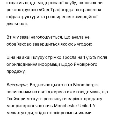
ініціатив щодо модернізації клубу, включаючи
реконструкцію «Олд Трафоорд», покращення
інфраструктури та розширення комерційної
діяльності.
Втім у заяві наголошується, що аналіз не
обовʼязково завершиться якоюсь угодою.
Ціна на акції клубу стрімко зросла на 17,15% після
оприлюднення інформації щодо ймовірного
продажу.
Бекграунд.
Водночас цього літа Bloomberg із
посиланням на свої джерела вже повідомляв, що
Глейзери можуть розглянути варіант продажу
міноритарної частки в Manchester United. У
межах угоди, згідно зі співрозмовниками