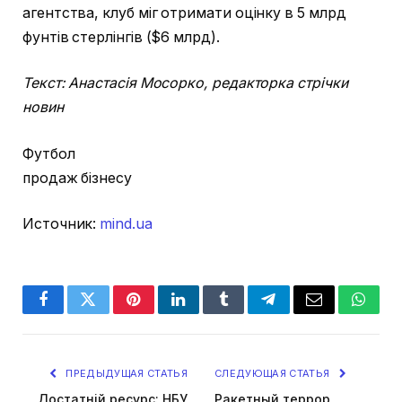
агентства, клуб міг отримати оцінку в 5 млрд
фунтів стерлінгів ($6 млрд).
Текст: Анастасія Мосорко, редакторка стрічки
новин
Футбол
продаж бізнесу
Источник:
mind.ua
Facebook
Twitter
Pinterest
LinkedIn
Tumblr
Telegram
Email
Whats
ПРЕДЫДУЩАЯ СТАТЬЯ
СЛЕДУЮЩАЯ СТАТЬЯ
Достатній ресурс: НБУ
Ракетный террор