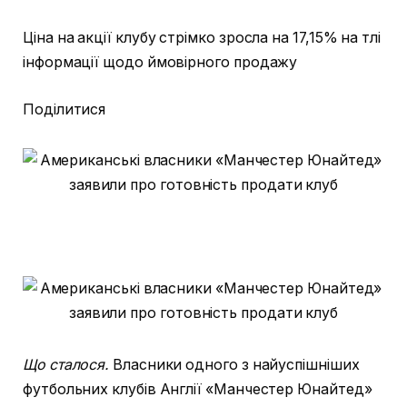
Ціна на акції клубу стрімко зросла на 17,15% на тлі
інформації щодо ймовірного продажу
Поділитися
Що сталося.
Власники одного з найуспішніших
футбольних клубів Англії «Манчестер Юнайтед»