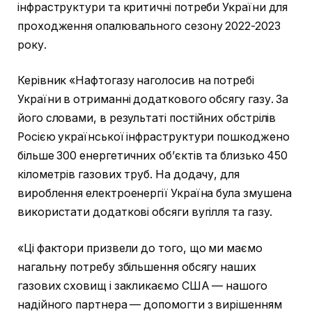
інфраструктури та критичні потреби України для
проходження опалювального сезону 2022-2023
року.
Керівник «Нафтогазу наголосив на потребі
України в отриманні додаткового обсягу газу. За
його словами, в результаті постійних обстрілів
Росією української інфраструктури пошкоджено
більше 300 енергетичних об’єктів та близько 450
кілометрів газових труб. На додачу, для
вироблення електроенергії Україна була змушена
використати додаткові обсяги вугілля та газу.
«Ці фактори призвели до того, що ми маємо
нагальну потребу збільшення обсягу наших
газових сховищ і закликаємо США — нашого
надійного партнера — допомогти з вирішенням