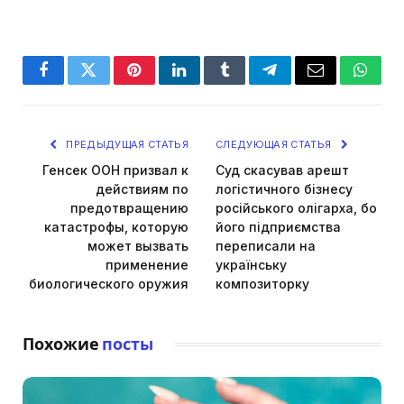
Facebook
Twitter
Pinterest
LinkedIn
Tumblr
Telegram
Email
Whats
ПРЕДЫДУЩАЯ СТАТЬЯ
СЛЕДУЮЩАЯ СТАТЬЯ
Генсек ООН призвал к
Суд скасував арешт
действиям по
логістичного бізнесу
предотвращению
російського олігарха, бо
катастрофы, которую
його підприємства
может вызвать
переписали на
применение
українську
биологического оружия
композиторку
Похожие
посты