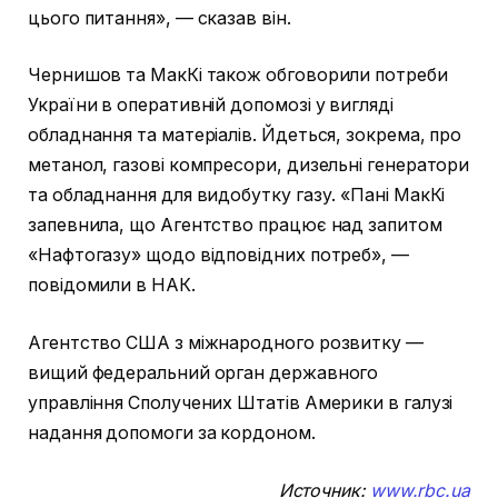
цього питання», — сказав він.
Чернишов та МакКі також обговорили потреби
України в оперативній допомозі у вигляді
обладнання та матеріалів. Йдеться, зокрема, про
метанол, газові компресори, дизельні генератори
та обладнання для видобутку газу. «Пані МакКі
запевнила, що Агентство працює над запитом
«Нафтогазу» щодо відповідних потреб», —
повідомили в НАК.
Агентство США з міжнародного розвитку —
вищий федеральний орган державного
управління Сполучених Штатів Америки в галузі
надання допомоги за кордоном.
Источник:
www.rbc.ua