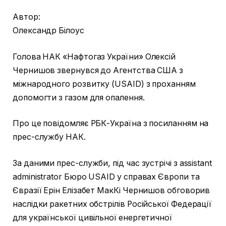
Автор:
Олександр Білоус
Голова НАК «Нафтогаз України» Олексій
Чернишов звернувся до Агентства США з
міжнародного розвитку (USAID) з проханням
допомогти з газом для опалення.
Про це повідомляє РБК-Україна з посиланням на
прес-службу НАК.
За даними прес-служби, під час зустрічі з assistant
administrator Бюро USAID у справах Європи та
Євразії Ерін Елізабет МакКі Чернишов обговорив
наслідки ракетних обстрілів Російської Федерації
для української цивільної енергетичної