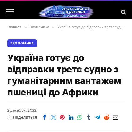
Главная
»
Экономика
»
Україна готує до відправки третє судно з гуманітарним вантажем пшениці до Африки
ЭКОНОМИКА
Україна готує до
відправки третє судно з
гуманітарним вантажем
пшениці до Африки
2 декабря, 2022
Поделиться