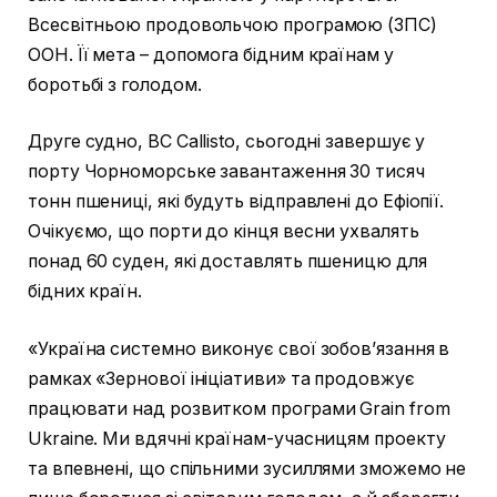
Всесвітньою продовольчою програмою (ЗПС)
ООН. Її мета – допомога бідним країнам у
боротьбі з голодом.
Друге судно, BC Callisto, сьогодні завершує у
порту Чорноморське завантаження 30 тисяч
тонн пшениці, які будуть відправлені до Ефіопії.
Очікуємо, що порти до кінця весни ухвалять
понад 60 суден, які доставлять пшеницю для
бідних країн.
«Україна системно виконує свої зобов’язання в
рамках «Зернової ініціативи» та продовжує
працювати над розвитком програми Grain from
Ukraine. Ми вдячні країнам-учасницям проекту
та впевнені, що спільними зусиллями зможемо не