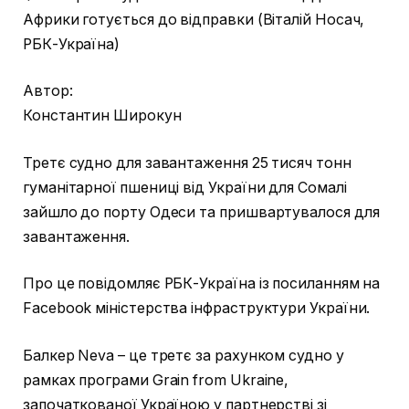
Африки готується до відправки (Віталій Носач,
РБК-Україна)
Автор:
Константин Широкун
Третє судно для завантаження 25 тисяч тонн
гуманітарної пшениці від України для Сомалі
зайшло до порту Одеси та пришвартувалося для
завантаження.
Про це повідомляє РБК-Україна із посиланням на
Facebook міністерства інфраструктури України.
Балкер Neva – це третє за рахунком судно у
рамках програми Grain from Ukraine,
започаткованої Україною у партнерстві зі