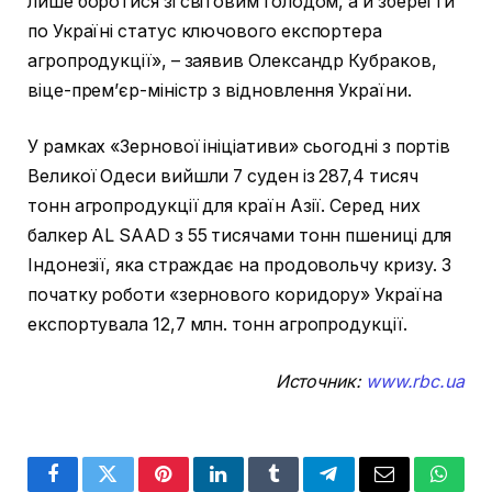
лише боротися зі світовим голодом, а й зберегти
по Україні статус ключового експортера
агропродукції», – заявив Олександр Кубраков,
віце-прем’єр-міністр з відновлення України.
У рамках «Зернової ініціативи» сьогодні з портів
Великої Одеси вийшли 7 суден із 287,4 тисяч
тонн агропродукції для країн Азії. Серед них
балкер AL SAAD з 55 тисячами тонн пшениці для
Індонезії, яка страждає на продовольчу кризу. З
початку роботи «зернового коридору» Україна
експортувала 12,7 млн. тонн агропродукції.
Источник:
www.rbc.ua
Facebook
Twitter
Pinterest
LinkedIn
Tumblr
Telegram
Email
Whats