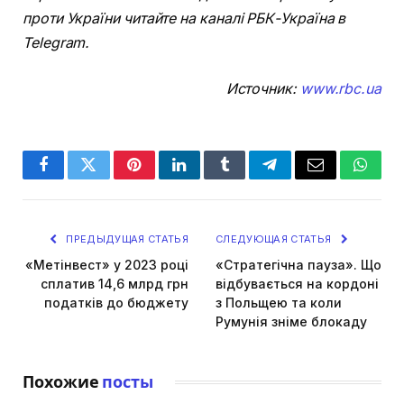
проти України читайте на каналі РБК-Україна в
Telegram.
Источник:
www.rbc.ua
Facebook
Twitter
Pinterest
LinkedIn
Tumblr
Telegram
Email
Whats
ПРЕДЫДУЩАЯ СТАТЬЯ
СЛЕДУЮЩАЯ СТАТЬЯ
«Метінвест» у 2023 році
«Стратегічна пауза». Що
сплатив 14,6 млрд грн
відбувається на кордоні
податків до бюджету
з Польщею та коли
Румунія зніме блокаду
Похожие
посты