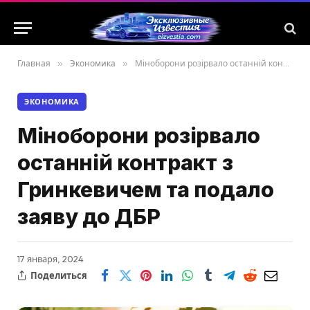
Главная
»
Экономика
»
Міноборони розірвало останній контракт з Гринкевичем та подало заяву до ДБР
ЭКОНОМИКА
Міноборони розірвало
останній контракт з
Гринкевичем та подало
заяву до ДБР
17 января, 2024
Поделиться