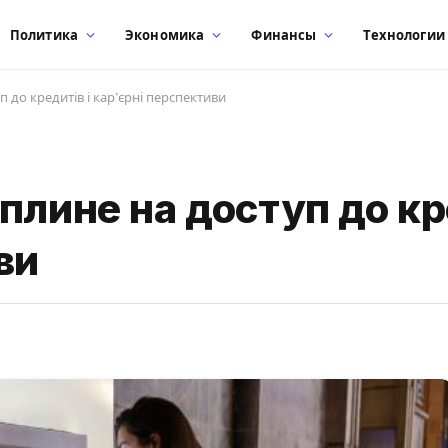
Политика
Экономика
Финансы
Технологии
 до кредитів і кар’єрні перспективи
плине на доступ до кре
ви