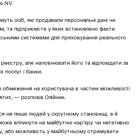
ю NV.
уть осіб, які продавали персональні дані чи
м, та підприємств у яких встановлено факти
ківськими системами для приховування реального
еєстру, але наповнювати його та відповідати за
х послуг і банки.
і обмеження на користувача в частині можливості
іти», — розповів Олійник.
ся не лише людей у скрутному становищі, а й
 може вплинути на майбутню кар’єру чи негативно
бу, або можливість у майбутньому отримувати