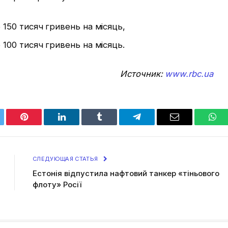
 150 тисяч гривень на місяць,
 100 тисяч гривень на місяць.
Источник:
www.rbc.ua
tter
Pinterest
LinkedIn
Tumblr
Telegram
Email
Wha
СЛЕДУЮЩАЯ СТАТЬЯ
Естонія відпустила нафтовий танкер «тіньового
флоту» Росії