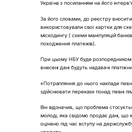
Україна з посиланням на його інтерв’
За його словами, до реєстру вноситим
використовували свої картки для схе
міскодингу ( схеми маніпуляцій бан
походження платежів).
При цьому НБУ буде розпорядником р
внесені дані будуть надавачі платіжни
«Потрапляння до нього накладе певн
здійснювати перекази понад певні лім
Він відзначив, що проблема стосуєть
молоді, яка свідомо продає дані, що
оцінено під час вступу на держслуж