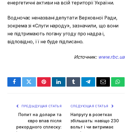
енергетичні активи на всій території України.
Водночас неназвані депутати Верховної Ради,
зокрема зі «Слуги народу», зазначили, що вони
не підтримають погану угоду про надра і,
відповідно, її не буде підписано.
Источник:
www.rbc.ua
Facebook
Twitter
Pinterest
LinkedIn
Tumblr
Telegram
Email
Whats
ПРЕДЫДУЩАЯ СТАТЬЯ
СЛЕДУЮЩАЯ СТАТЬЯ
Попит на долари та
Напругу в розетках
євро впав після
збільшать: навіщо 230
рекордного сплеску:
вольт і чи витримає