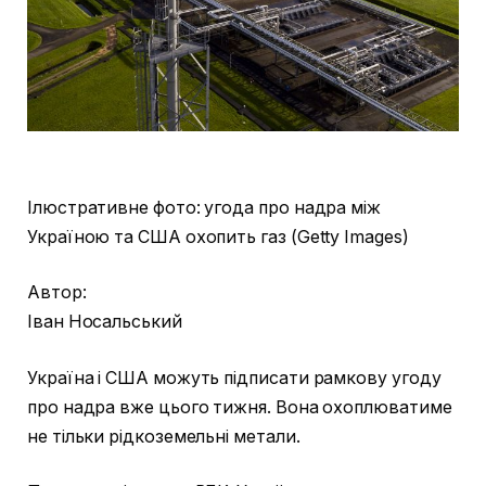
Ілюстративне фото: угода про надра між
Україною та США охопить газ (Getty Images)
Автор:
Іван Носальський
Україна і США можуть підписати рамкову угоду
про надра вже цього тижня. Вона охоплюватиме
не тільки рідкоземельні метали.