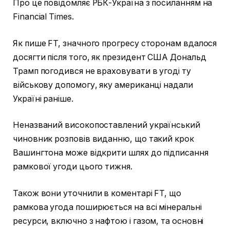
Про це повідомляє РБК-Україна з посиланням на
Financial Times.
Як пише FT, значного прогресу сторонам вдалося
досягти після того, як президент США Дональд
Трамп погодився не враховувати в угоді ту
військову допомогу, яку американці надали
Україні раніше.
Неназваний високопоставлений український
чиновник розповів виданню, що такий крок
Вашингтона може відкрити шлях до підписання
рамкової угоди цього тижня.
Також вони уточнили в коментарі FT, що
рамкова угода поширюється на всі мінеральні
ресурси, включно з нафтою і газом, та основні