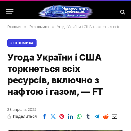
Главная
»
Экономика
»
Угода України і США торкнеться всіх ресурсів, включно з нафтою і газом, — FT
ЭКОНОМИКА
Угода України і США
торкнеться всіх
ресурсів, включно з
нафтою і газом, — FT
28 апреля, 2025
Поделиться