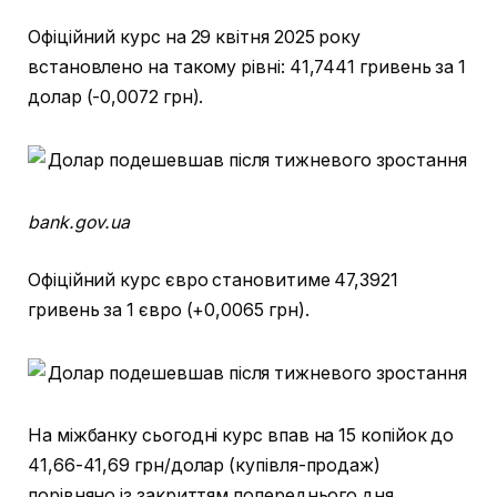
Офіційний курс на 29 квітня 2025 року
встановлено на такому рівні: 41,7441 гривень за 1
долар (-0,0072 грн).
bank.gov.ua
Офіційний курс євро становитиме 47,3921
гривень за 1 євро (+0,0065 грн).
На міжбанку сьогодні курс впав на 15 копійок до
41,66-41,69 грн/долар (купівля-продаж)
порівняно із закриттям попереднього дня.