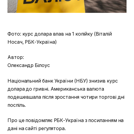
Фото: курс долара впав на 1 копійку (Віталій
Носач, РБК-Україна)
Автор:
Олександр Білоус
Національний банк України (НБУ) знизив курс
долара до гривні. Американська валюта
подешевшала після зростання чотири торгові дні
поспіль.
Про це повідомляє РБК-Україна з посиланням на
дані на сайті регулятора.