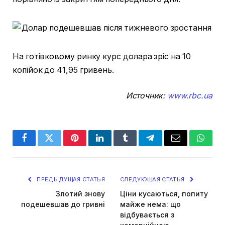
На готівковому ринку курс долара зріс на 10
копійок до 41,95 гривень.
Источник:
www.rbc.ua
Facebook
Twitter
Pinterest
LinkedIn
Tumblr
Telegram
Email
Whats
ПРЕДЫДУЩАЯ СТАТЬЯ
СЛЕДУЮЩАЯ СТАТЬЯ
Злотий знову
Ціни кусаються, попиту
подешевшав до гривні
майже нема: що
відбувається з