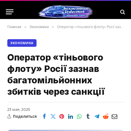
Главная
»
Экономика
»
Оператор «тіньового флоту» Росії зазнав багатомільйонних збитків через санкції
ЭКОНОМИКА
Оператор «тіньового
флоту» Росії зазнав
багатомільйонних
збитків через санкції
23 мая, 2025
Поделиться