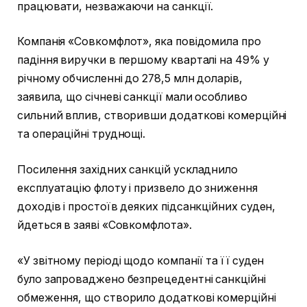
працювати, незважаючи на санкції.
Компанія «Совкомфлот», яка повідомила про
падіння виручки в першому кварталі на 49% у
річному обчисленні до 278,5 млн доларів,
заявила, що січневі санкції мали особливо
сильний вплив, створивши додаткові комерційні
та операційні труднощі.
Посилення західних санкцій ускладнило
експлуатацію флоту і призвело до зниження
доходів і простоїв деяких підсанкційних суден,
йдеться в заяві «Совкомфлота».
«У звітному періоді щодо компанії та її суден
було запроваджено безпрецедентні санкційні
обмеження, що створило додаткові комерційні