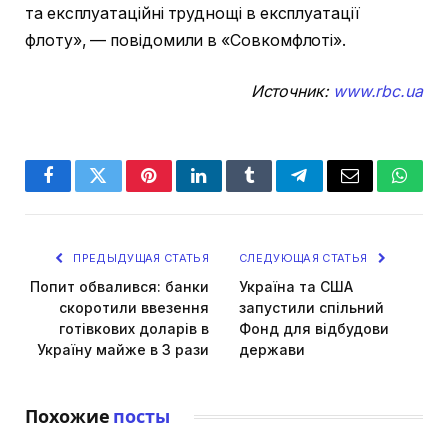
та експлуатаційні труднощі в експлуатації
флоту», — повідомили в «Совкомфлоті».
Источник:
www.rbc.ua
Facebook
Twitter
Pinterest
LinkedIn
Tumblr
Telegram
Email
Whats
ПРЕДЫДУЩАЯ СТАТЬЯ
СЛЕДУЮЩАЯ СТАТЬЯ
Попит обвалився: банки
Україна та США
скоротили ввезення
запустили спільний
готівкових доларів в
Фонд для відбудови
Україну майже в 3 рази
держави
Похожие
посты