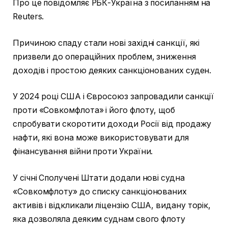
Про це повідомляє РБК-Україна з посиланням на
Reuters.
Причиною спаду стали нові західні санкції, які
призвели до операційних проблем, зниження
доходів і простою деяких санкціонованих суден.
У 2024 році США і Євросоюз запровадили санкції
проти «Совкомфлота» і його флоту, щоб
спробувати скоротити доходи Росії від продажу
нафти, які вона може використовувати для
фінансування війни проти України.
У січні Сполучені Штати додали нові судна
«Совкомфлоту» до списку санкціонованих
активів і відкликали ліцензію США, видану торік,
яка дозволяла деяким суднам свого флоту