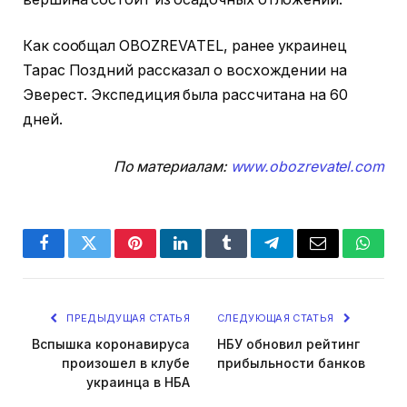
Как сообщал OBOZREVATEL, ранее украинец
Тарас Поздний рассказал о восхождении на
Эверест. Экспедиция была рассчитана на 60
дней.
По материалам:
www.obozrevatel.com
Facebook
Twitter
Pinterest
LinkedIn
Tumblr
Telegram
Email
Whats
ПРЕДЫДУЩАЯ СТАТЬЯ
СЛЕДУЮЩАЯ СТАТЬЯ
Вспышка коронавируса
НБУ обновил рейтинг
произошел в клубе
прибыльности банков
украинца в НБА