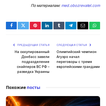
По материалам:
med.obozrevatel.com
Facebook
Twitter
Pinterest
LinkedIn
Tumblr
Telegram
Email
Whats
ПРЕДЫДУЩАЯ СТАТЬЯ
СЛЕДУЮЩАЯ СТАТЬЯ
На оккупированный
Олимпийский чемпион
Донбасс завели
Агуэро начал
подразделение
переговоры с тремя
снайперов ВС РФ –
европейскими грандами
разведка Украины
Похожие
посты