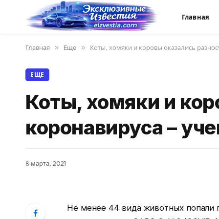
Главная
Главная
»
Еще
»
Коты, хомяки и коровы оказались разно
ЕЩЕ
Коты, хомяки и ко
коронавируса – уч
8 марта, 2021
Не менее 44 вида животных попали 