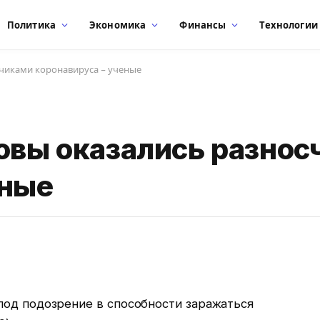
Политика
Экономика
Финансы
Технологии
счиками коронавируса – ученые
ровы оказались разно
еные
под подозрение в способности заражаться