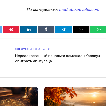
По материалам:
med.obozrevatel.com
tter
Pinterest
LinkedIn
Tumblr
Telegram
Email
Wha
СЛЕДУЮЩАЯ СТАТЬЯ
Нереализованный пенальти помешал «Колосу»
обыграть «Ингулец»