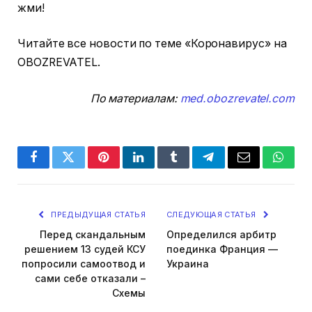
жми!
Читайте все новости по теме «Коронавирус» на
OBOZREVATEL.
По материалам:
med.obozrevatel.com
Facebook
Twitter
Pinterest
LinkedIn
Tumblr
Telegram
Email
Whats
ПРЕДЫДУЩАЯ СТАТЬЯ
СЛЕДУЮЩАЯ СТАТЬЯ
Перед скандальным
Определился арбитр
решением 13 судей КСУ
поединка Франция —
попросили самоотвод и
Украина
сами себе отказали –
Схемы