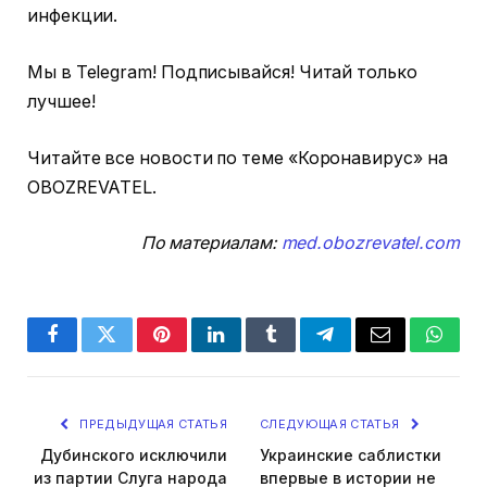
инфекции.
Мы в Telegram! Подписывайся! Читай только
лучшее!
Читайте все новости по теме «Коронавирус» на
OBOZREVATEL.
По материалам:
med.obozrevatel.com
Facebook
Twitter
Pinterest
LinkedIn
Tumblr
Telegram
Email
Whats
ПРЕДЫДУЩАЯ СТАТЬЯ
СЛЕДУЮЩАЯ СТАТЬЯ
Дубинского исключили
Украинские саблистки
из партии Слуга народа
впервые в истории не