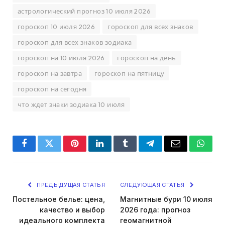
астрологический прогноз 10 июля 2026
гороскоп 10 июля 2026
гороскоп для всех знаков
гороскоп для всех знаков зодиака
гороскоп на 10 июля 2026
гороскоп на день
гороскоп на завтра
гороскоп на пятницу
гороскоп на сегодня
что ждет знаки зодиака 10 июля
Facebook
Twitter
Pinterest
LinkedIn
Tumblr
Telegram
Email
Whats
ПРЕДЫДУЩАЯ СТАТЬЯ
СЛЕДУЮЩАЯ СТАТЬЯ
Постельное белье: цена,
Магнитные бури 10 июля
качество и выбор
2026 года: прогноз
идеального комплекта
геомагнитной