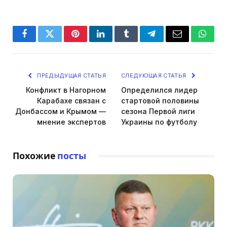
Facebook
Twitter
Pinterest
LinkedIn
Tumblr
Telegram
Email
Whats
ПРЕДЫДУЩАЯ СТАТЬЯ
СЛЕДУЮЩАЯ СТАТЬЯ
Конфликт в Нагорном
Определился лидер
Карабахе связан с
стартовой половины
Донбассом и Крымом —
сезона Первой лиги
мнение экспертов
Украины по футболу
Похожие
посты