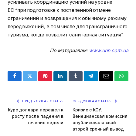
усиливать координацию усилий на уровне
ЕС “при подготовке к постепенной отмене
ограничений и возвращения к обычному режиму
передвижений, в том числе для трансграничного
туризма, когда позволит санитарная ситуация”.
По материалам:
www.unn.com.ua
Facebook
Twitter
Pinterest
LinkedIn
Tumblr
Telegram
Email
Whats
ПРЕДЫДУЩАЯ СТАТЬЯ
СЛЕДУЮЩАЯ СТАТЬЯ
Курс доллара перешел к
Кризис с КСУ.
росту после падения в
Венецианская комиссия
течение недели
опубликовала свой
второй срочный вывод