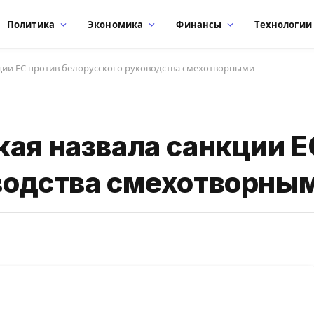
Политика
Экономика
Финансы
Технологии
кции ЕС против белорусского руководства смехотворными
кая назвала санкции Е
водства смехотворны