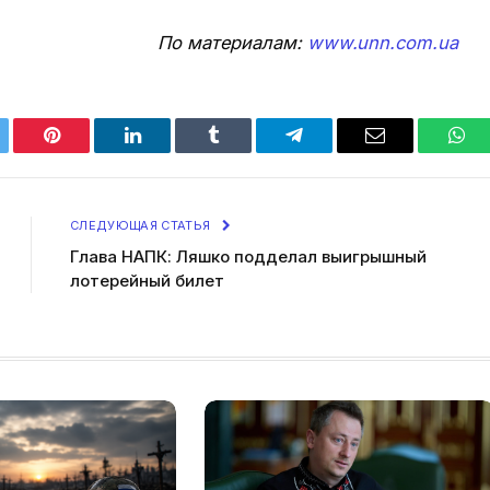
По материалам:
www.unn.com.ua
tter
Pinterest
LinkedIn
Tumblr
Telegram
Email
Wha
СЛЕДУЮЩАЯ СТАТЬЯ
Глава НАПК: Ляшко подделал выигрышный
лотерейный билет