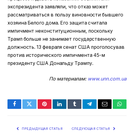
экспрезидента заявляли, что отказ может
рассматриваться в пользу виновности бывшего
хозяина Белого дома. Его защита считала
импичмент неконституционным, поскольку
Трамп больше не занимает государственную
должность. 13 февраля сенат США проголосував
против исторического импичмента 45-м
президенту США Дональду Трампу.
По материалам:
www.unn.com.ua
Facebook
Twitter
Pinterest
LinkedIn
Tumblr
Telegram
Email
Whats
ПРЕДЫДУЩАЯ СТАТЬЯ
СЛЕДУЮЩАЯ СТАТЬЯ