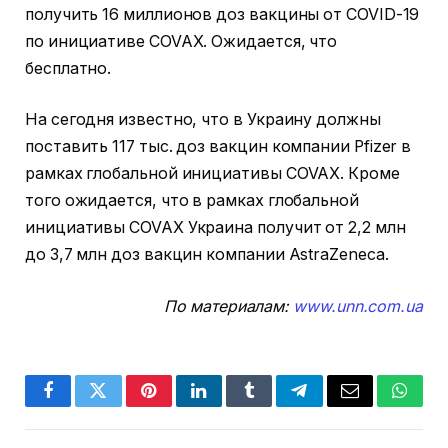
получить 16 миллионов доз вакцины от COVID-19
по инициативе COVAX. Ожидается, что
бесплатно.
На сегодня известно, что в Украину должны
поставить 117 тыс. доз вакцин компании Pfizer в
рамках глобальной инициативы COVAX. Кроме
того ожидается, что в рамках глобальной
инициативы COVAX Украина получит от 2,2 млн
до 3,7 млн доз вакцин компании AstraZeneca.
По материалам:
www.unn.com.ua
Facebook
Twitter
Pinterest
LinkedIn
Tumblr
Telegram
Email
Whats