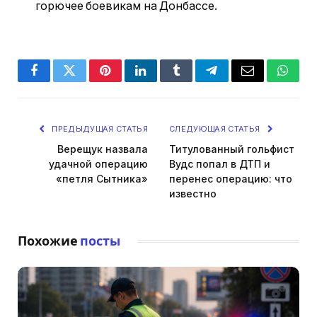
горючее боевикам на Донбассе.
Facebook
Twitter
Pinterest
LinkedIn
Tumblr
Telegram
Email
Whats
ПРЕДЫДУЩАЯ СТАТЬЯ
СЛЕДУЮЩАЯ СТАТЬЯ
Верещук назвала
Титулованный гольфист
удачной операцию
Вудс попал в ДТП и
«петля Сытника»
перенес операцию: что
известно
Похожие
посты