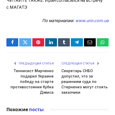
ЧИТАЙТЕ ТАКЖЕ: Иран согласился на встречу
с МАГАТЭ
По материалам:
www.unn.com.ua
Facebook
Twitter
Pinterest
LinkedIn
Tumblr
Telegram
Email
Whats
ПРЕДЫДУЩАЯ СТАТЬЯ
СЛЕДУЮЩАЯ СТАТЬЯ
Теннисист Марченко
Секретарь СНБО
подарил Украине
допустил, что за
победу на старте
решением суда по
противостояния Кубка
Стерненко могут стоять
Дэвиса
заказчики
Похожие
посты