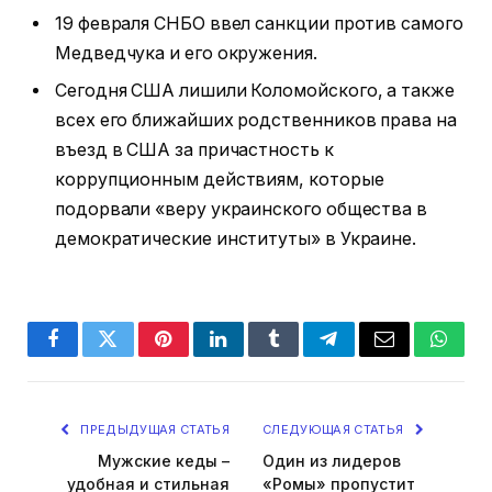
19 февраля СНБО ввел санкции против самого
Медведчука и его окружения.
Сегодня США лишили Коломойского, а также
всех его ближайших родственников права на
въезд в США за причастность к
коррупционным действиям, которые
подорвали «веру украинского общества в
демократические институты» в Украине.
Facebook
Twitter
Pinterest
LinkedIn
Tumblr
Telegram
Email
Whats
ПРЕДЫДУЩАЯ СТАТЬЯ
СЛЕДУЮЩАЯ СТАТЬЯ
Мужские кеды –
Один из лидеров
удобная и стильная
«Ромы» пропустит