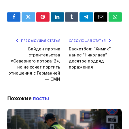
Facebook
Twitter
Pinterest
LinkedIn
Tumblr
Telegram
Email
Whats
ПРЕДЫДУЩАЯ СТАТЬЯ
СЛЕДУЮЩАЯ СТАТЬЯ
Байден против
Баскетбол: “Химик”
строительства
нанес “Николаев”
«Северного потока-2»,
десятое подряд
но не хочет портить
поражения
отношения с Германией
— СМИ
Похожие
посты