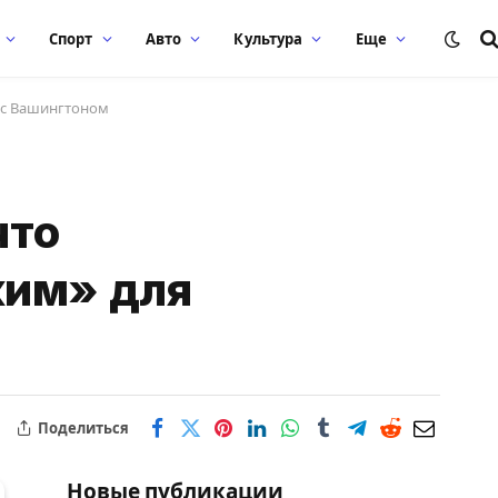
Спорт
Авто
Культура
Еще
я с Вашингтоном
что
ким» для
Поделиться
Новые публикации