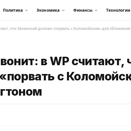
Политика
Экономика
Финансы
Технологии
итают, что Зеленский должен «порвать с Коломойским» для сближени
вонит: в WP считают, 
«порвать с Коломойс
нгтоном