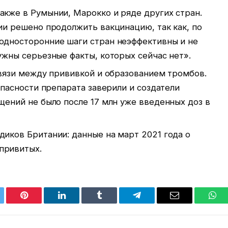
акже в Румынии, Марокко и ряде других стран.
ии решено продолжить вакцинацию, так как, по
односторонние шаги стран неэффективны и не
ужны серьезные факты, которых сейчас нет».
связи между прививкой и образованием тромбов.
зопасности препарата заверили и создатели
щений не было после 17 млн уже введенных доз в
диков Британии: данные на март 2021 года о
привитых.
tter
Pinterest
LinkedIn
Tumblr
Telegram
Email
Wha