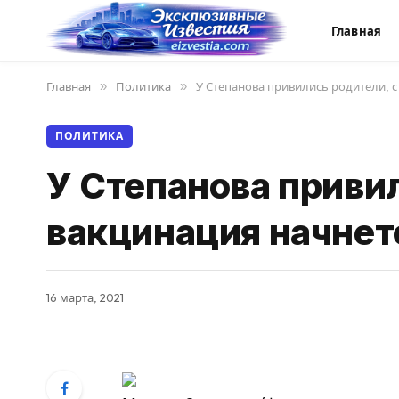
Главная
Главная
»
Политика
»
У Степанова привились родители, с
ПОЛИТИКА
У Степанова привил
вакцинация начнет
16 марта, 2021