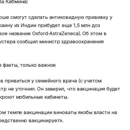
ба Кабмина)
арше смогут сделать антиковидную прививку у
раину из Индии прибудет еще 1,5 млн доз
вое название Oxford-AstraZeneca). Об этом в
устера сообщил министр здравоохранения
е факты, только важное
в привиться у семейного врача (с учетом
тр не уточнил. Он заверил, что вакцинация будет
откроют мобильные кабинеты.
ком темпе вакцинации виноваты якобы власти на
редственно вакцинирует».