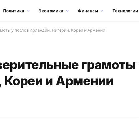
Политика
Экономика
Финансы
Технологии
моты у послов Ирландии, Нигерии, Кореи и Армении
верительные грамоты 
, Кореи и Армении