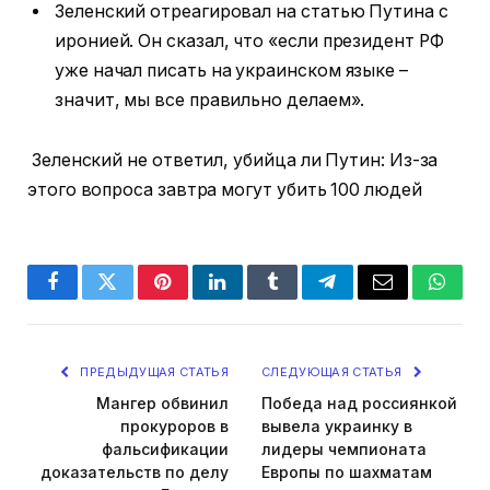
Зеленский отреагировал на статью Путина с
иронией. Он сказал, что «если президент РФ
уже начал писать на украинском языке –
значит, мы все правильно делаем».
Зеленский не ответил, убийца ли Путин: Из-за
этого вопроса завтра могут убить 100 людей
Facebook
Twitter
Pinterest
LinkedIn
Tumblr
Telegram
Email
Whats
ПРЕДЫДУЩАЯ СТАТЬЯ
СЛЕДУЮЩАЯ СТАТЬЯ
Мангер обвинил
Победа над россиянкой
прокуроров в
вывела украинку в
фальсификации
лидеры чемпионата
доказательств по делу
Европы по шахматам