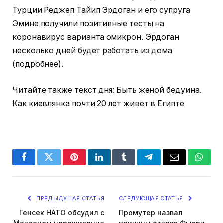
Турции Реджеп Тайип Эрдоган и его супруга
Эмине получили позитивные тесты на
коронавирус варианта омикрон. Эрдоган
несколько дней будет работать из дома
(подробнее).
Читайте также текст дня: Быть женой бедуина.
Как киевлянка почти 20 лет живет в Египте
Facebook
Twitter
Pinterest
LinkedIn
Tumblr
Telegram
Email
Whats
ПРЕДЫДУЩАЯ СТАТЬЯ
СЛЕДУЮЩАЯ СТАТЬЯ
Генсек НАТО обсудил с
Промутер назвал
Макроном наращивание
причины отказа Фьюри