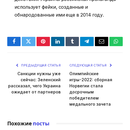
использует фейки, созданные и
обнародованные ими еще в 2014 году.
Facebook
Twitter
Pinterest
LinkedIn
Tumblr
Telegram
Email
Whats
ПРЕДЫДУЩАЯ СТАТЬЯ
СЛЕДУЮЩАЯ СТАТЬЯ
Санкции нужны уже
Олимпийские
сейчас: Зеленский
игры-2022: сборная
рассказал, чего Украина
Норвегии стала
ожидает от партнеров
досрочным
победителем
медального зачета
Похожие
посты